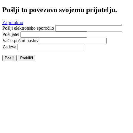
Pošlji to povezavo svojemu prijatelju.
Zapri okno
Pošlji elektronsko sporočilo
Pošiljatel
Vaš e-poštni naslov
Zadeva
Pošlji
Prekliči