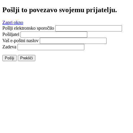
Pošlji to povezavo svojemu prijatelju.
Zapri okno
Pošlji elektronsko sporočilo
Pošiljatel
Vaš e-poštni naslov
Zadeva
Pošlji
Prekliči