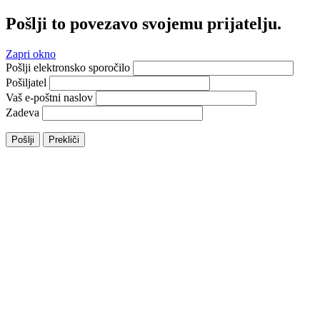
Pošlji to povezavo svojemu prijatelju.
Zapri okno
Pošlji elektronsko sporočilo
Pošiljatel
Vaš e-poštni naslov
Zadeva
Pošlji
Prekliči