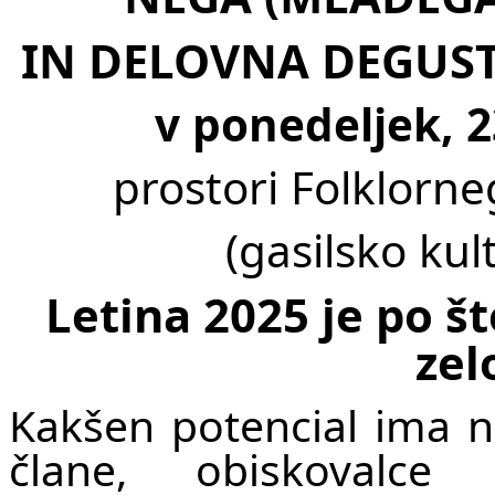
IN DELOVNA DEGUSTA
v ponedeljek, 23
prostori Folklorne
(gasilsko ku
Letina 2025 je po š
zel
Kakšen potencial ima n
člane, obiskovalce 